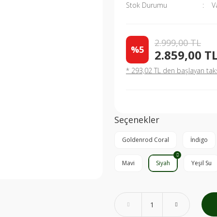
Stok Durumu
V
2.999,00 TL
%5
2.859,00 T
* 293,02 TL den başlayan taksi
Seçenekler
Goldenrod Coral
İndigo
Mavi
Siyah
Yeşil Su