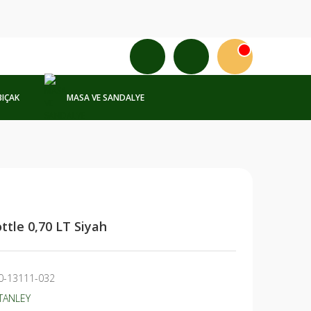
BIÇAK
MASA VE SANDALYE
ttle 0,70 LT Siyah
0-13111-032
TANLEY