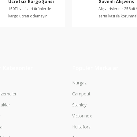
Ücretsiz Kargo Şansı
Güvenli Alışveriş
150TL ve üzeri ürünlerde
Alışverişleriniz 256bit 
kargo ücreti ödemeyin.
sertifikası ile korunma
Gönder
 Kategoriler
Popüler Markalar
Nurgaz
zemeleri
Campout
çaklar
Stanley
r
Victorinox
ma
Hultafors