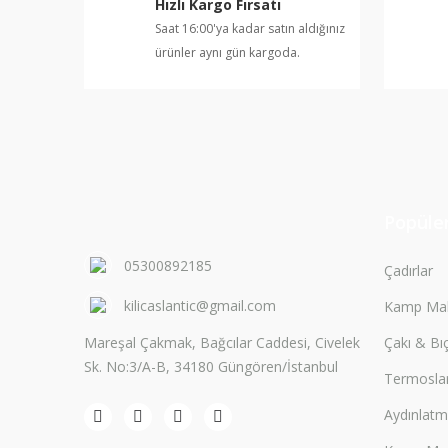
Hızlı Kargo Fırsatı
Ürün fiyatı diğer sitelerden daha pahalı.
Saat 16:00'ya kadar satın aldığınız
Bu ürüne benzer farklı alternatifler olmalı.
ürünler aynı gün kargoda.
Popüler
05300892185
Çadırlar
kilicaslantic@gmail.com
Kamp Mal
Mareşal Çakmak, Bağcılar Caddesi, Civelek
Çakı & Bı
Sk. No:3/A-B, 34180 Güngören/İstanbul
Termosla
Aydınlat