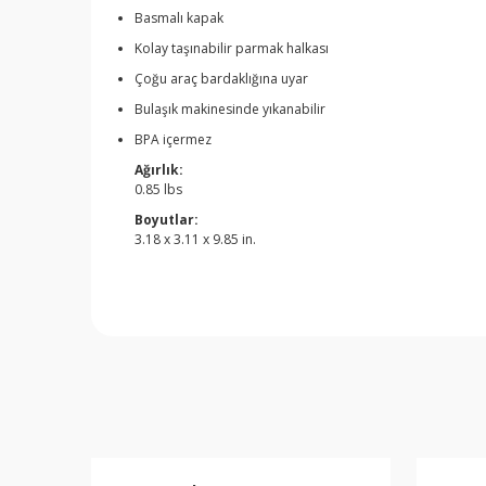
Basmalı kapak
Kolay taşınabilir parmak halkası
Çoğu araç bardaklığına uyar
Bulaşık makinesinde yıkanabilir
BPA içermez
Ağırlık:
0.85 lbs
Boyutlar:
3.18 x 3.11 x 9.85 in.
Bu ürünün fiyat bilgisi, resim, ürün açıklamalarında v
Görüş ve önerileriniz için teşekkür ederiz.
Ürün resmi kalitesiz, bozuk veya görüntülenemiyor.
Ürün açıklamasında eksik bilgiler bulunuyor.
Ürün bilgilerinde hatalar bulunuyor.