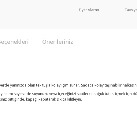
Fiyat Alarmı
Tavsiye
Seçenekleri
Önerileriniz
er yerde yanınızda olan tek tuşla kolay içim sunar. Sadece kolay taşınabilir halkasın
 yalıtımı sayesinde suyunuzu veya içeceğinizi saatlerce soğuk tutar. İçmek için d
iniz bittiğinde, kapağı kapatarak sıkıca kilitleyin.