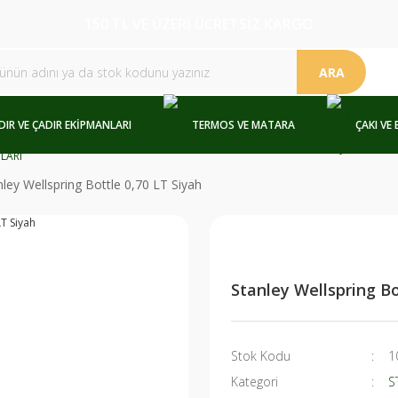
150 TL VE ÜZERİ ÜCRETSİZ KARGO
ARA
DIR VE ÇADIR EKİPMANLARI
TERMOS VE MATARA
ÇAKI VE 
nley Wellspring Bottle 0,70 LT Siyah
Stanley Wellspring Bo
Stok Kodu
1
Kategori
S