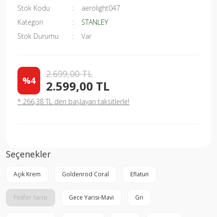
Stok Kodu
aerolight047
Kategori
STANLEY
Stok Durumu
Var
2.699,00 TL
%4
2.599,00 TL
* 266,38 TL den başlayan taksitlerle!
Seçenekler
Açık Krem
Goldenrod Coral
Eflatun
Fosfor Sarısı
Gece Yarısı-Mavi
Gri