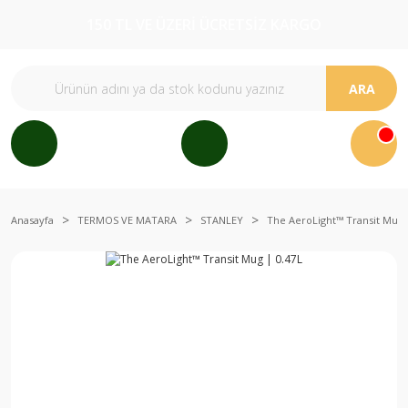
150 TL VE ÜZERİ ÜCRETSİZ KARGO
ARA
Anasayfa
TERMOS VE MATARA
STANLEY
The AeroLight™ Transit Mug 