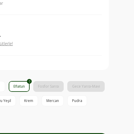
ar
L
tlerle!
l
Eflatun
Fosfor Sarısı
Gece Yarısı-Mavi
u Yeşil
Krem
Mercan
Pudra