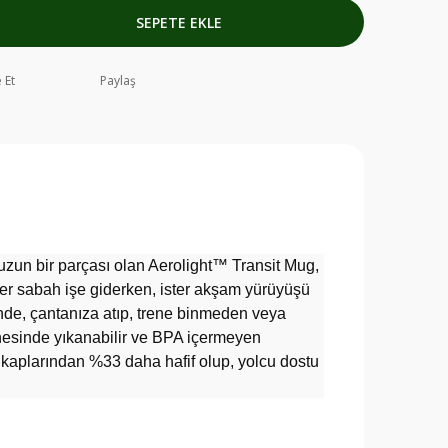
SEPETE EKLE
 Et
Paylaş
uzun bir parçası olan Aerolight™ Transit Mug,
 ister sabah işe giderken, ister akşam yürüyüşü
sinde, çantanıza atıp, trene binmeden veya
nesinde yıkanabilir ve BPA içermeyen
k kaplarından %33 daha hafif olup, yolcu dostu