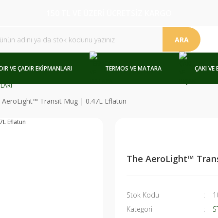
150 TL VE ÜZERİ ÜCRETSİZ KARGO
ARA
DIR VE ÇADIR EKİPMANLARI
TERMOS VE MATARA
ÇAKI VE 
 AeroLight™ Transit Mug | 0.47L Eflatun
The AeroLight™ Trans
Stok Kodu
1
Kategori
S