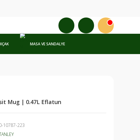
BIÇAK
MASA VE SANDALYE
it Mug | 0.47L Eflatun
0-10787-223
TANLEY