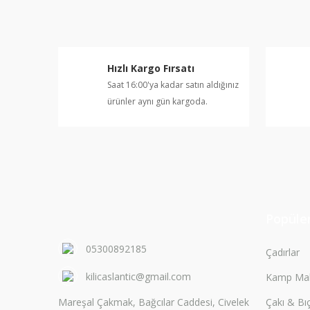
Ürün resmi kalitesiz, bozuk veya görüntülenemiyor.
Ürün açıklamasında eksik bilgiler bulunuyor.
Ürün bilgilerinde hatalar bulunuyor.
Hızlı Kargo Fırsatı
Ürün fiyatı diğer sitelerden daha pahalı.
Saat 16:00'ya kadar satın aldığınız
Bu ürüne benzer farklı alternatifler olmalı.
ürünler aynı gün kargoda.
Popüler
05300892185
Çadırlar
kilicaslantic@gmail.com
Kamp Mal
Mareşal Çakmak, Bağcılar Caddesi, Civelek
Çakı & Bı