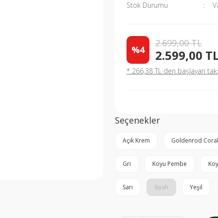
Stok Durumu
V
2.699,00 TL
%4
2.599,00 T
* 266,38 TL den başlayan taksi
Seçenekler
Açık Krem
Goldenrod Cora
Gri
Koyu Pembe
Koy
Sarı
Siyah
Yeşil