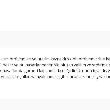
alıtım problemleri ve üretim kaynaklı sızıntı problemlerine k
 hasar ve bu hasarlar nedeniyle oluşan yalıtım ve sızdırma 
 hasarlar da garanti kapsamında değildir. Ürünün iç ve dış 
temizlik koşullarına uyulmaması gibi durumlardan kaynakla
e diğer konularda yetersiz gördüğünüz noktaları öneri formunu kullanarak ta
Bu ürüne ilk yorumu siz yapın!