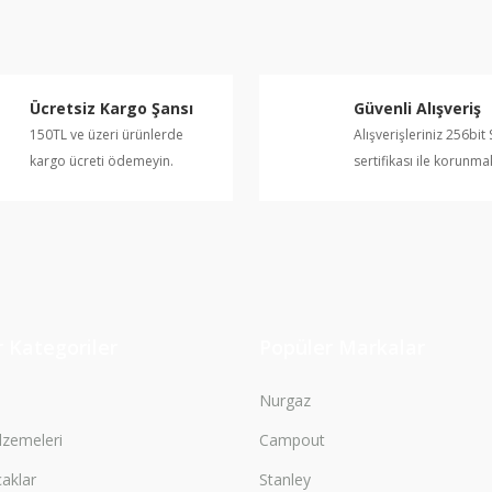
Yorum Yaz
Ücretsiz Kargo Şansı
Güvenli Alışveriş
150TL ve üzeri ürünlerde
Alışverişleriniz 256bit 
kargo ücreti ödemeyin.
sertifikası ile korunma
Gönder
 Kategoriler
Popüler Markalar
Nurgaz
zemeleri
Campout
çaklar
Stanley