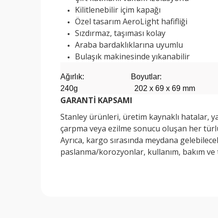
Kilitlenebilir içim kapağı
Özel tasarım AeroLight hafifliği
Sızdırmaz, taşıması kolay
Araba bardaklıklarına uyumlu
Bulaşık makinesinde yıkanabilir
Ağırlık: Boyutlar:
240g 202 x 69 x 69 mm
GARANTİ KAPSAMI
Stanley ürünleri, üretim kaynaklı hatalar, y
çarpma veya ezilme sonucu oluşan her türlü
Ayrıca, kargo sırasında meydana gelebilecek
paslanma/korozyonlar, kullanım, bakım ve 
Bu ürünün fiyat bilgisi, resim, ürün açıklamalarında v
Görüş ve önerileriniz için teşekkür ederiz.