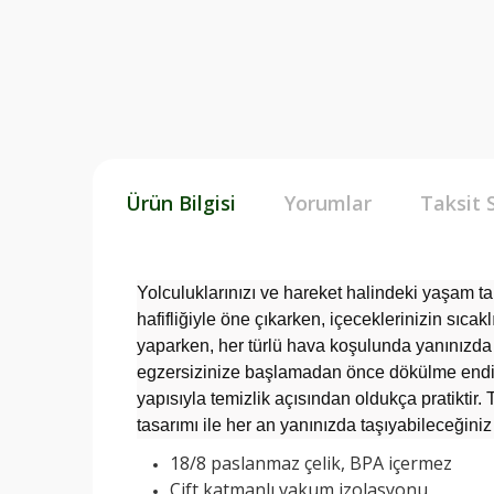
Ürün Bilgisi
Yorumlar
Taksit 
Yolculuklarınızı ve hareket halindeki yaşam t
hafifliğiyle öne çıkarken, içeceklerinizin sıcak
yaparken, her türlü hava koşulunda yanınızda o
egzersizinize başlamadan önce dökülme endiş
yapısıyla temizlik açısından oldukça pratiktir
tasarımı ile her an yanınızda taşıyabileceğin
18/8 paslanmaz çelik, BPA içermez
Çift katmanlı vakum izolasyonu