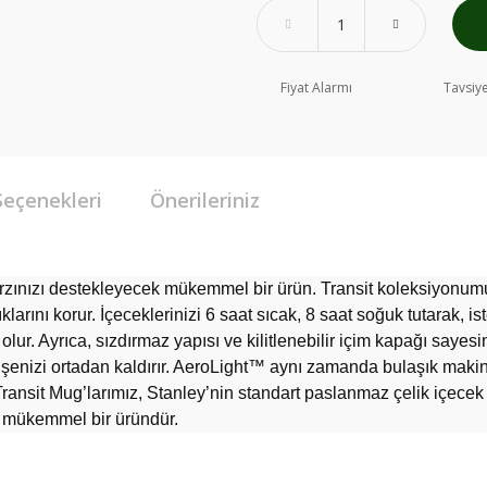
Fiyat Alarmı
Tavsiye
Seçenekleri
Önerileriniz
arzınızı destekleyecek mükemmel bir ürün. Transit koleksiyonum
lıklarını korur. İçeceklerinizi 6 saat sıcak, 8 saat soğuk tutarak,
lur. Ayrıca, sızdırmaz yapısı ve kilitlenebilir içim kapağı saye
enizi ortadan kaldırır. AeroLight™ aynı zamanda bulaşık maki
. Transit Mug’larımız, Stanley’nin standart paslanmaz çelik içece
iz mükemmel bir üründür.