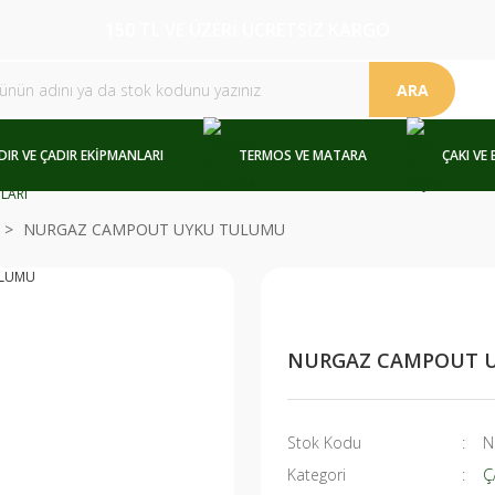
150 TL VE ÜZERİ ÜCRETSİZ KARGO
ARA
DIR VE ÇADIR EKİPMANLARI
TERMOS VE MATARA
ÇAKI VE 
NURGAZ CAMPOUT UYKU TULUMU
NURGAZ CAMPOUT 
Stok Kodu
N
Kategori
Ç