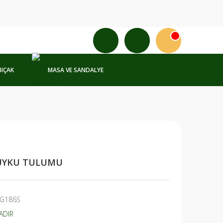
BIÇAK
MASA VE SANDALYE
UYKU TULUMU
G186S
ADIR