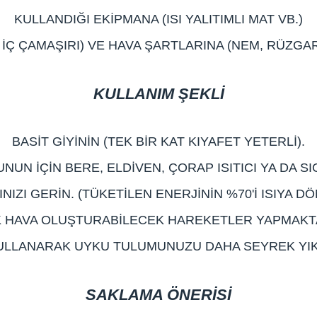
KULLANDIĞI EKİPMANA (ISI YALITIMLI MAT VB.)
, İÇ ÇAMAŞIRI) VE HAVA ŞARTLARINA (NEM, RÜZGAR
KULLANIM ŞEKLİ
BASİT GİYİNİN (TEK BİR KAT KIYAFET YETERLİ).
BUNUN İÇİN BERE, ELDİVEN, ÇORAP ISITICI YA DA 
NIZI GERİN. (TÜKETİLEN ENERJİNİN %70'İ ISIYA D
 HAVA OLUŞTURABİLECEK HAREKETLER YAPMAKTA
ULLANARAK UYKU TULUMUNUZU DAHA SEYREK YIKA
SAKLAMA ÖNERİSİ