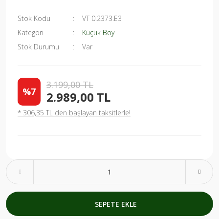
Stok Kodu
VT 0.2373.E3
Kategori
Küçük Boy
Stok Durumu
Var
3.199,00 TL
%7
2.989,00 TL
* 306,35 TL den başlayan taksitlerle!
SEPETE EKLE