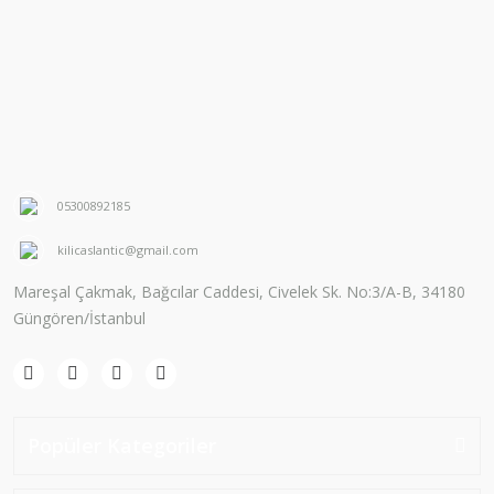
05300892185
kilicaslantic@gmail.com
Mareşal Çakmak, Bağcılar Caddesi, Civelek Sk. No:3/A-B, 34180
Güngören/İstanbul
Popüler Kategoriler