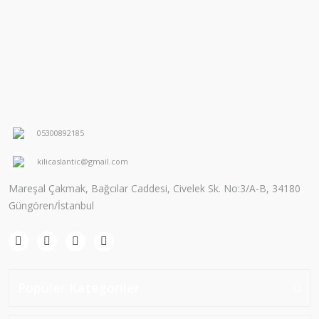
05300892185
kilicaslantic@gmail.com
Mareşal Çakmak, Bağcılar Caddesi, Civelek Sk. No:3/A-B, 34180
Güngören/İstanbul
Popüler Kategoriler