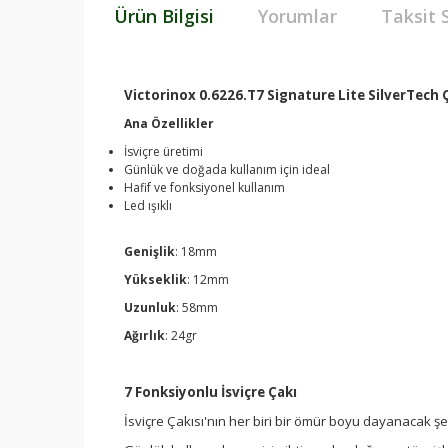
Ürün Bilgisi
Yorumlar
Taksit 
Victorinox 0.6226.T7 Signature Lite SilverTech 
Ana Özellikler
İsviçre üretimi
Günlük ve doğada kullanım için ideal
Hafif ve fonksiyonel kullanım
Led ışıklı
Genişlik
: 18mm
Yükseklik
: 12mm
Uzunluk
: 58mm
Ağırlık
: 24gr
7 Fonksiyonlu İsviçre Çakı
İsviçre Çakısı'nın her biri bir ömür boyu dayanacak şeki