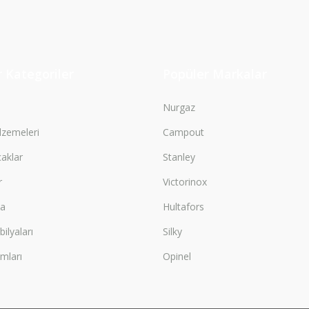
Gönder
 Kategoriler
Popüler Markalar
Nurgaz
zemeleri
Campout
çaklar
Stanley
r
Victorinox
ma
Hultafors
lyaları
Silky
mları
Opinel