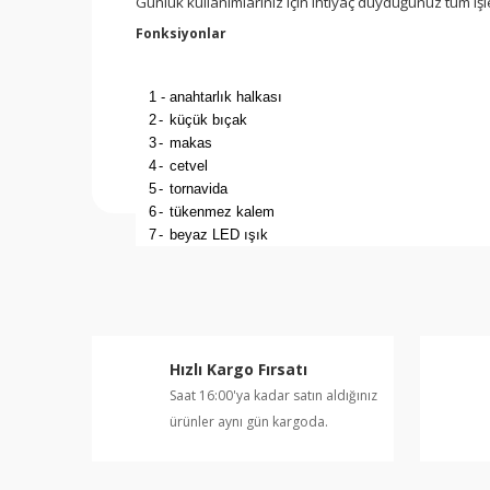
Günlük kullanımlarınız için ihtiyaç duyduğunuz tüm işle
Fonksiyonlar
1
-
anahtarlık halkası
2
-
küçük bıçak
3
-
makas
4
-
cetvel
5
-
tornavida
6
-
tükenmez kalem
7
-
beyaz LED ışık
Hızlı Kargo Fırsatı
Saat 16:00'ya kadar satın aldığınız
ürünler aynı gün kargoda.