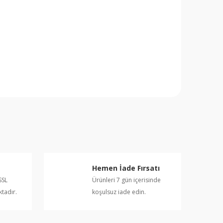
da yetersiz gördüğünüz noktaları öneri formunu
 yapın!
Hemen İade Fırsatı
SSL
Ürünleri 7 gün içerisinde
ktadır.
koşulsuz iade edin.