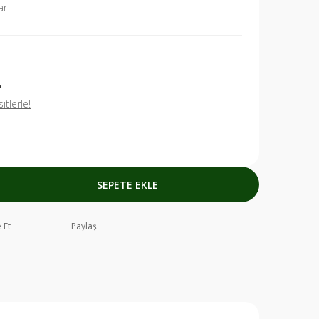
ar
L
tlerle!
SEPETE EKLE
 Et
Paylaş