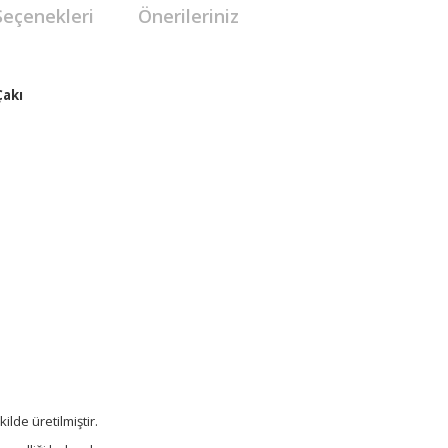
Seçenekleri
Önerileriniz
Çakı
lde üretilmiştir.