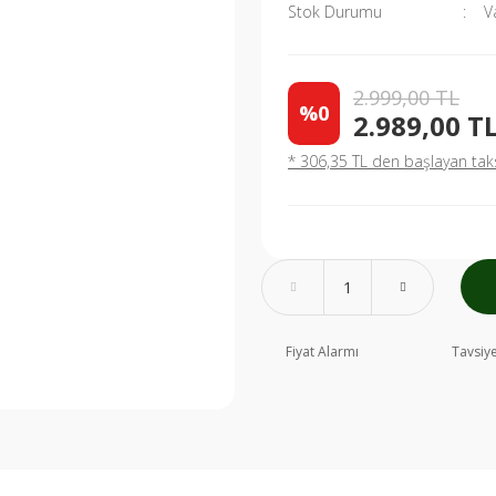
Stok Durumu
V
2.999,00 TL
%0
2.989,00 T
* 306,35 TL den başlayan taksi
Fiyat Alarmı
Tavsiye