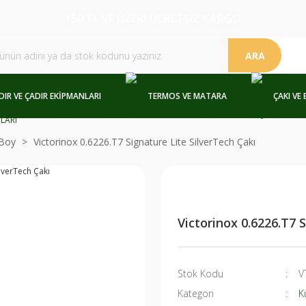
150 TL VE ÜZERİ ÜCRETSİZ KARGO
ARA
DIR VE ÇADIR EKİPMANLARI
TERMOS VE MATARA
ÇAKI VE 
Boy
Victorinox 0.6226.T7 Signature Lite SilverTech Çakı
Victorinox 0.6226.T7 
Stok Kodu
V
Kategori
K