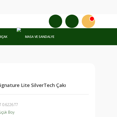
BIÇAK
MASA VE SANDALYE
Signature Lite SilverTech Çakı
T 0.6226.T7
üçük Boy