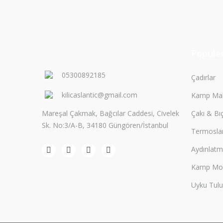
Popüler
05300892185
Çadırlar
kilicaslantic@gmail.com
Kamp Mal
Mareşal Çakmak, Bağcılar Caddesi, Civelek
Çakı & Bı
Sk. No:3/A-B, 34180 Güngören/İstanbul
Termosla
Aydınlat
Kamp Mobi
Uyku Tulu