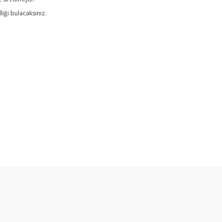
liği bulacaksınız.
e diğer konularda yetersiz gördüğünüz noktaları öneri formunu kullanarak ta
Bu ürüne ilk yorumu siz yapın!
Yorum Yaz