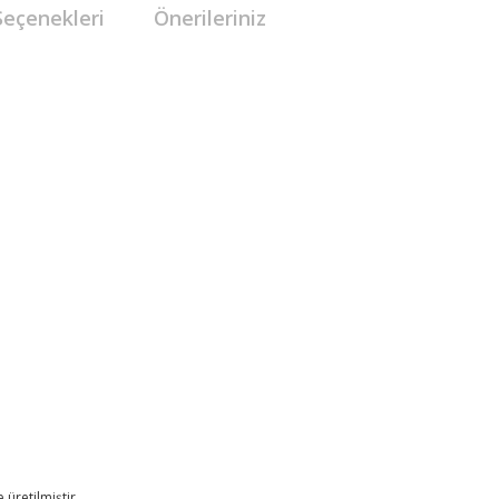
Seçenekleri
Önerileriniz
 üretilmiştir.