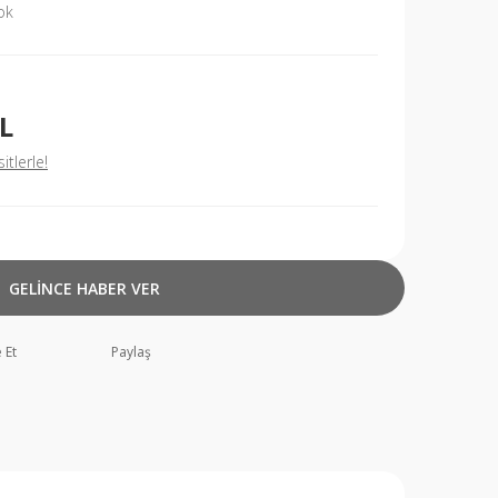
ok
TL
tlerle!
GELİNCE HABER VER
 Et
Paylaş