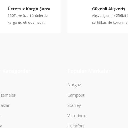
Ücretsiz Kargo Şansı
Güvenli Alışveriş
150TL ve üzeri ürünlerde
Alışverişleriniz 256bit 
kargo ücreti ödemeyin.
sertifikası ile korunma
Gönder
 Kategoriler
Popüler Markalar
Nurgaz
zemeleri
Campout
çaklar
Stanley
r
Victorinox
ma
Hultafors