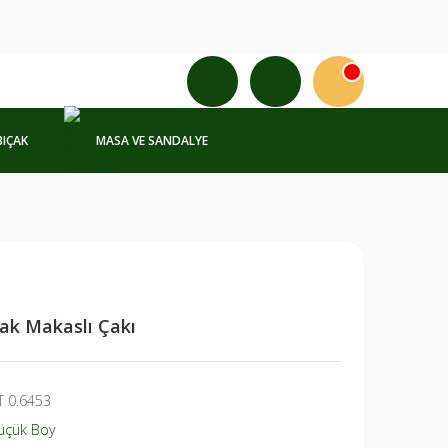
BIÇAK
MASA VE SANDALYE
nak Makaslı Çakı
T 0.6453
üçük Boy