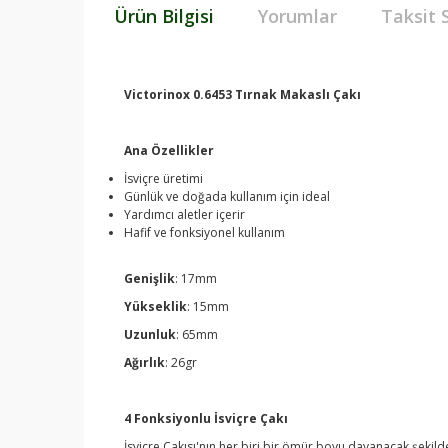
Ürün Bilgisi
Yorumlar
Taksit 
Victorinox 0.6453 Tırnak Makaslı Çakı
Ana Özellikler
İsviçre üretimi
Günlük ve doğada kullanım için ideal
Yardımcı aletler içerir
Hafif ve fonksiyonel kullanım
Genişlik
: 17mm
Yükseklik
: 15mm
Uzunluk
: 65mm
Ağırlık
: 26gr
4 Fonksiyonlu İsviçre Çakı
İsviçre Çakısı'nın her biri bir ömür boyu dayanacak şekilde