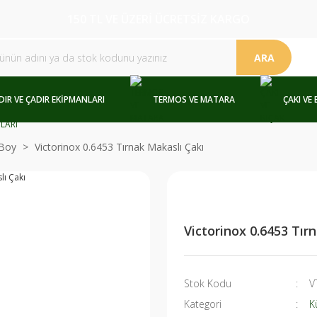
150 TL VE ÜZERİ ÜCRETSİZ KARGO
ARA
DIR VE ÇADIR EKİPMANLARI
TERMOS VE MATARA
ÇAKI VE 
Boy
Victorinox 0.6453 Tırnak Makaslı Çakı
Victorinox 0.6453 Tır
Stok Kodu
V
Kategori
K