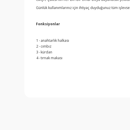
Günlük kullanımlarınız için ihtiyaç duyduğunuz tüm işlevsel
Fonksiyonlar
1
-
anahtarlık halkası
2
-
cımbız
3
-
kürdan
4
-
tırnak makası
Bu ürünün fiyat bilgisi, resim, ürün açıklamalarında v
Görüş ve önerileriniz için teşekkür ederiz.
Ürün resmi kalitesiz, bozuk veya görüntülenemiyor.
Ürün açıklamasında eksik bilgiler bulunuyor.