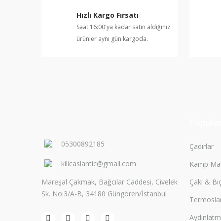
Ürün bilgilerinde hatalar bulunuyor.
Hızlı Kargo Fırsatı
Ürün fiyatı diğer sitelerden daha pahalı.
Saat 16:00'ya kadar satın aldığınız
Bu ürüne benzer farklı alternatifler olmalı.
ürünler aynı gün kargoda.
Popüler
05300892185
Çadırlar
kilicaslantic@gmail.com
Kamp Mal
Mareşal Çakmak, Bağcılar Caddesi, Civelek
Çakı & Bı
Sk. No:3/A-B, 34180 Güngören/İstanbul
Termosla
Aydınlat