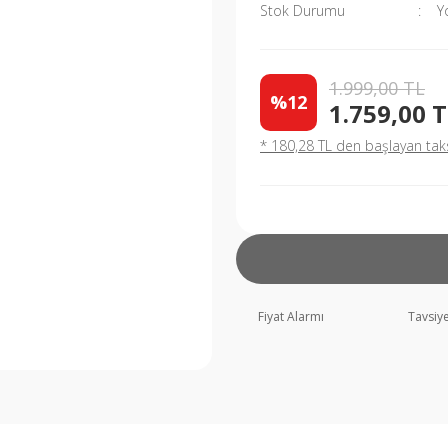
Stok Durumu
Y
1.999,00 TL
%12
1.759,00 
* 180,28 TL den başlayan taksi
Fiyat Alarmı
Tavsiye