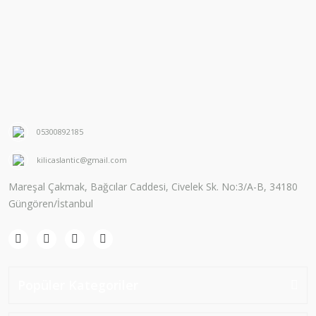
05300892185
kilicaslantic@gmail.com
Mareşal Çakmak, Bağcılar Caddesi, Civelek Sk. No:3/A-B, 34180
Güngören/İstanbul
Popüler Kategoriler