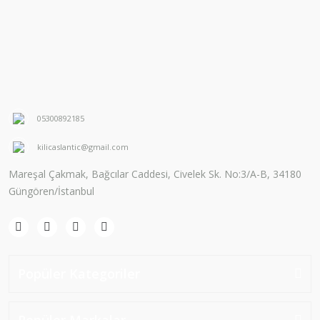
05300892185
kilicaslantic@gmail.com
Mareşal Çakmak, Bağcılar Caddesi, Civelek Sk. No:3/A-B, 34180
Güngören/İstanbul
Popüler Kategoriler