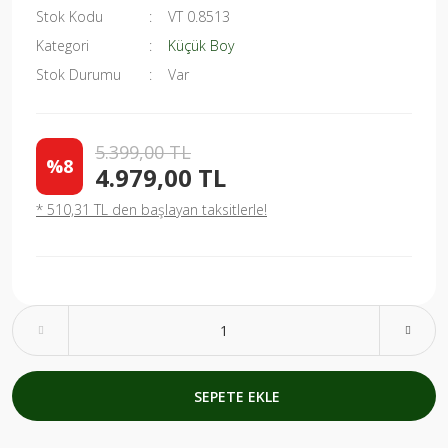
Stok Kodu
VT 0.8513
Kategori
Küçük Boy
Stok Durumu
Var
5.399,00 TL
%8
4.979,00 TL
* 510,31 TL den başlayan taksitlerle!
SEPETE EKLE