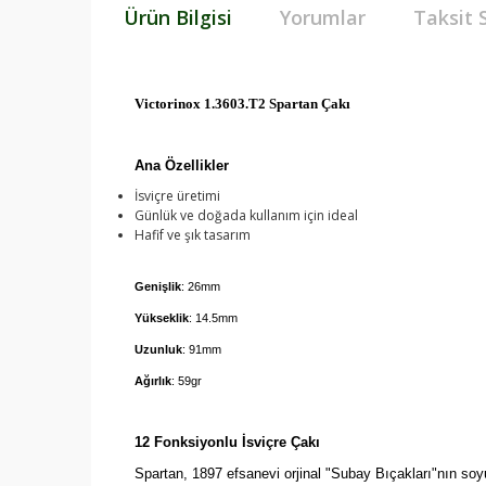
Ürün Bilgisi
Yorumlar
Taksit 
Victorinox 1.3603.T2 Spartan Çakı
Ana Özellikler
İsviçre üretimi
Günlük ve doğada kullanım için ideal
Hafif ve şık tasarım
Genişlik
: 26mm
Yükseklik
: 14.5mm
Uzunluk
: 91mm
Ağırlık
: 59gr
12 Fonksiyonlu İsviçre Çakı
Spartan, 1897 efsanevi orjinal "Subay Bıçakları"nın soyu