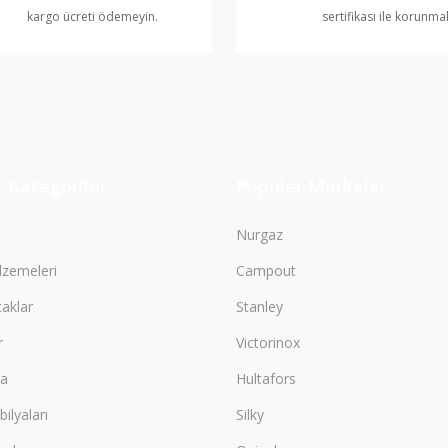
kargo ücreti ödemeyin.
sertifikası ile korunma
Gönder
 Kategoriler
Popüler Markalar
Nurgaz
zemeleri
Campout
çaklar
Stanley
r
Victorinox
ma
Hultafors
lyaları
Silky