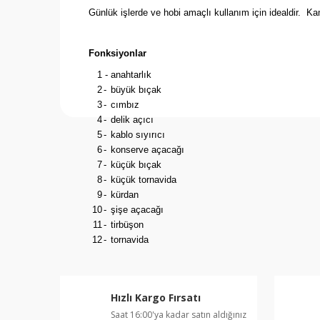
Günlük işlerde ve hobi amaçlı kullanım için idealdir. Ka
Fonksiyonlar
1
-
anahtarlık
2
-
büyük bıçak
3
-
cımbız
4
-
delik açıcı
5
-
kablo sıyırıcı
6
-
konserve açacağı
7
-
küçük bıçak
8
-
küçük tornavida
9
-
kürdan
10
-
şişe açacağı
11
-
tirbüşon
12
-
tornavida
Hızlı Kargo Fırsatı
Saat 16:00'ya kadar satın aldığınız