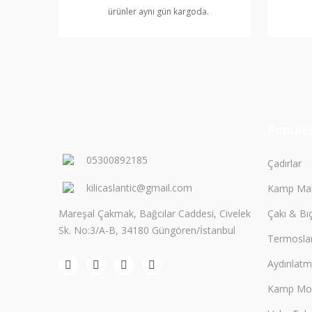
ürünler aynı gün kargoda.
Popüler
05300892185
Çadırlar
kilicaslantic@gmail.com
Kamp Mal
Mareşal Çakmak, Bağcılar Caddesi, Civelek
Çakı & Bı
Sk. No:3/A-B, 34180 Güngören/İstanbul
Termosla
Aydınlat
Kamp Mobi