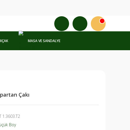
BIÇAK
MASA VE SANDALYE
Spartan Çakı
T 1.3603.T2
üçük Boy