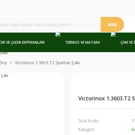
150 TL VE ÜZERİ ÜCRETSİZ KARGO
ARA
DIR VE ÇADIR EKİPMANLARI
TERMOS VE MATARA
ÇAKI VE 
Boy
Victorinox 1.3603.T2 Spartan Çakı
Victorinox 1.3603.T2 
Stok Kodu
V
Kategori
K