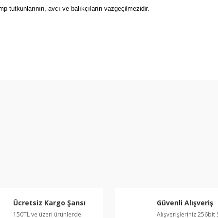
mp tutkunlarının, avcı ve balıkçıların vazgeçilmezidir.
Bu ürünün fiyat bilgisi, resim, ürün açıklamalarında ve diğer konular
kullanarak tarafımıza iletebilirsiniz.
Bu ürüne ilk yorumu siz
Görüş ve önerileriniz için teşekkür ederiz.
Ürün resmi kalitesiz, bozuk veya görüntülenemiyor.
Yorum Yaz
Ürün açıklamasında eksik bilgiler bulunuyor.
Ürün bilgilerinde hatalar bulunuyor.
Ürün fiyatı diğer sitelerden daha pahalı.
Bu ürüne benzer farklı alternatifler olmalı.
Ücretsiz Kargo Şansı
Güvenli Alışveriş
150TL ve üzeri ürünlerde
Alışverişleriniz 256bit 