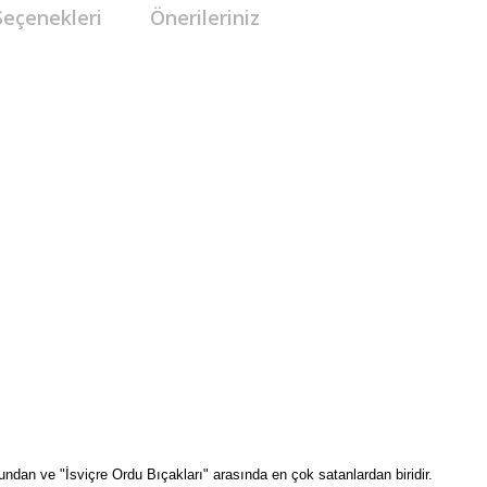
Seçenekleri
Önerileriniz
ndan ve "İsviçre Ordu Bıçakları" arasında en çok satanlardan biridir.