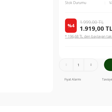
Stok Durumu
V
1.999,00 TL
%4
1.919,00 T
* 196,68 TL den başlayan taksi
Fiyat Alarmı
Tavsiye