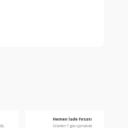
da yetersiz gördüğünüz noktaları öneri formunu
 yapın!
Hemen İade Fırsatı
SSL
Ürünleri 7 gün içerisinde