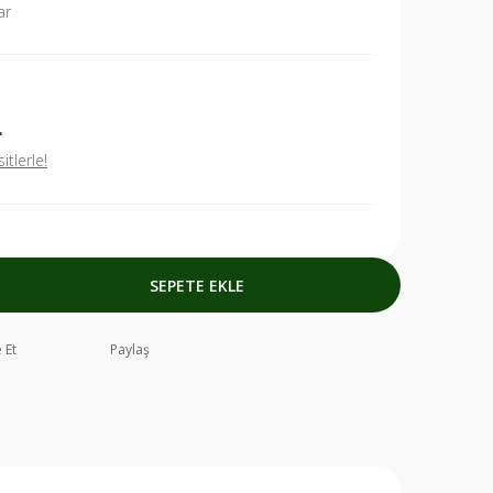
ar
L
tlerle!
SEPETE EKLE
 Et
Paylaş