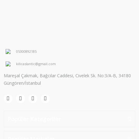
05300892185
kilicaslantic@gmail.com
Mareşal Çakmak, Bağcılar Caddesi, Civelek Sk. No:3/A-B, 34180
Güngören/İstanbul
Popüler Kategoriler