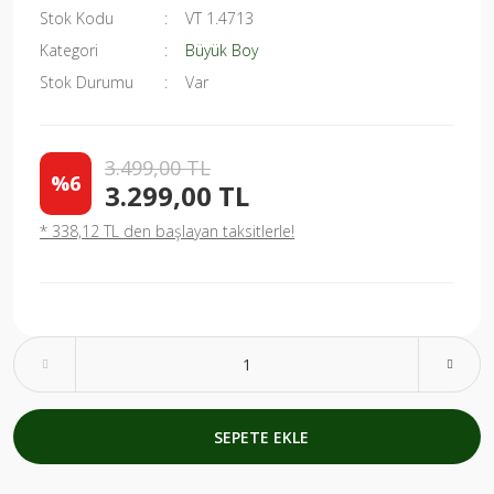
Stok Kodu
VT 1.4713
Kategori
Büyük Boy
Stok Durumu
Var
3.499,00 TL
%6
3.299,00 TL
* 338,12 TL den başlayan taksitlerle!
SEPETE EKLE