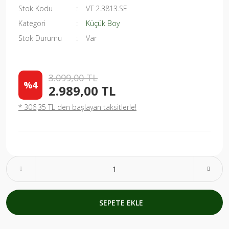
Stok Kodu
VT 2.3813.SE
Kategori
Küçük Boy
Stok Durumu
Var
3.099,00 TL
%4
2.989,00 TL
* 306,35 TL den başlayan taksitlerle!
SEPETE EKLE