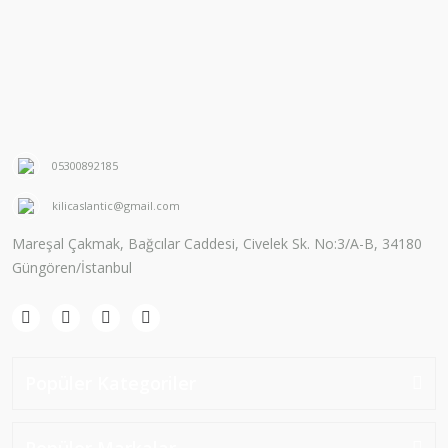
05300892185
kilicaslantic@gmail.com
Mareşal Çakmak, Bağcılar Caddesi, Civelek Sk. No:3/A-B, 34180
Güngören/İstanbul
Popüler Kategoriler