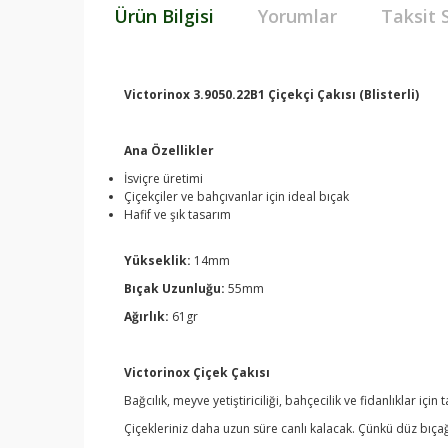
Ürün Bilgisi
Yorumlar
Taksit 
Victorinox 3.9050.22B1 Çiçekçi Çakısı (Blisterli)
Ana Özellikler
İsviçre üretimi
Çiçekçiler ve bahçıvanlar için ideal bıçak
Hafif ve şık tasarım
Yükseklik:
14mm
Bıçak Uzunluğu:
55mm
Ağırlık:
61gr
Victorinox Çiçek Çakısı
Bağcılık, meyve yetiştiriciliği, bahçecilik ve fidanlıklar içi
Çiçekleriniz daha uzun süre canlı kalacak. Çünkü düz bıç