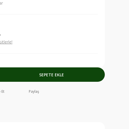
ar
L
tlerle!
SEPETE EKLE
 Et
Paylaş