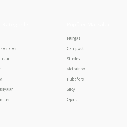
Gönder
 Kategoriler
Popüler Markalar
Nurgaz
zemeleri
Campout
çaklar
Stanley
r
Victorinox
ma
Hultafors
lyaları
Silky
mları
Opinel