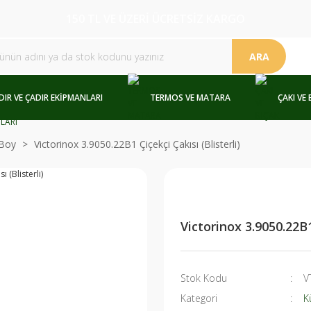
150 TL VE ÜZERİ ÜCRETSİZ KARGO
ARA
DIR VE ÇADIR EKİPMANLARI
TERMOS VE MATARA
ÇAKI VE 
Boy
Victorinox 3.9050.22B1 Çiçekçi Çakısı (Blisterli)
Victorinox 3.9050.22B1 
Stok Kodu
V
Kategori
K