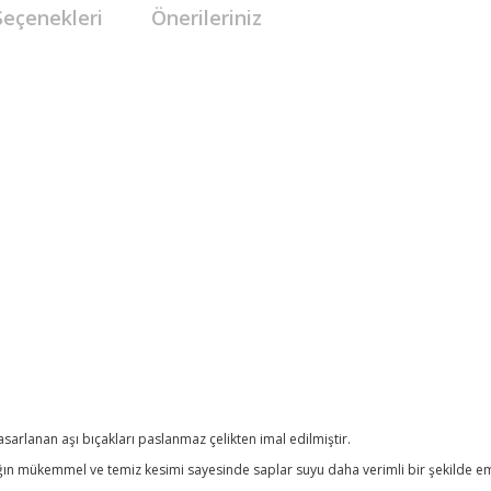
Seçenekleri
Önerileriniz
n tasarlanan aşı bıçakları paslanmaz çelikten imal edilmiştir.
ağın mükemmel ve temiz kesimi sayesinde saplar suyu daha verimli bir şekilde em