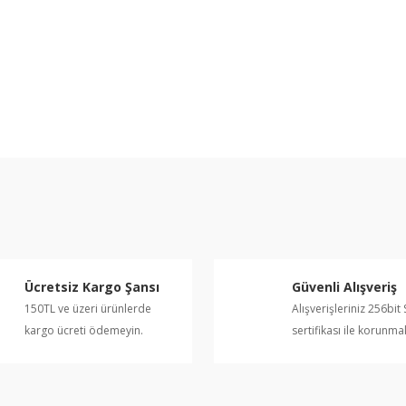
e diğer konularda yetersiz gördüğünüz noktaları öneri formunu kullanarak ta
Bu ürüne ilk yorumu siz yapın!
Yorum Yaz
Ücretsiz Kargo Şansı
Güvenli Alışveriş
150TL ve üzeri ürünlerde
Alışverişleriniz 256bit 
kargo ücreti ödemeyin.
sertifikası ile korunma