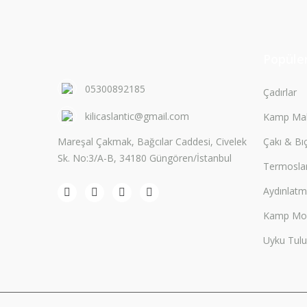
Popüler
05300892185
Çadırlar
kilicaslantic@gmail.com
Kamp Mal
Mareşal Çakmak, Bağcılar Caddesi, Civelek
Çakı & Bı
Sk. No:3/A-B, 34180 Güngören/İstanbul
Termosla
Aydınlat
Kamp Mobi
Uyku Tulu