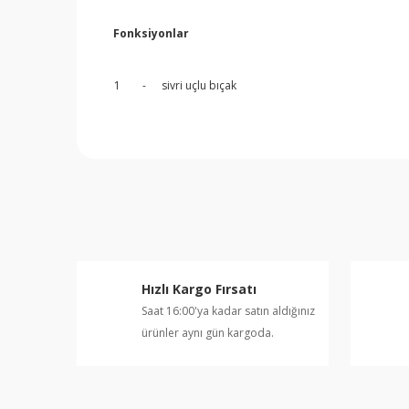
Fonksiyonlar
1
-
sivri uçlu bıçak
Bu ürünün fiyat bilgisi, resim, ürün açıklamalarında v
Görüş ve önerileriniz için teşekkür ederiz.
Ürün resmi kalitesiz, bozuk veya görüntülenemiyor.
Ürün açıklamasında eksik bilgiler bulunuyor.
Ürün bilgilerinde hatalar bulunuyor.
Hızlı Kargo Fırsatı
Ürün fiyatı diğer sitelerden daha pahalı.
Saat 16:00'ya kadar satın aldığınız
Bu ürüne benzer farklı alternatifler olmalı.
ürünler aynı gün kargoda.