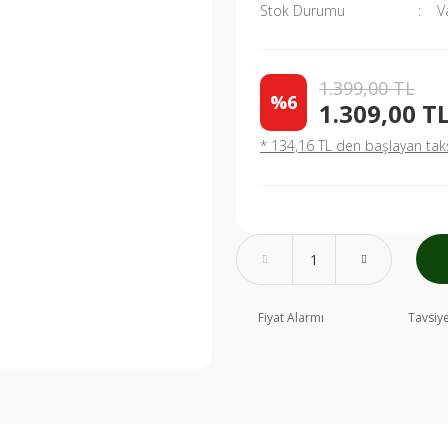
Stok Durumu
V
1.399,00 TL
%6
1.309,00 T
* 134,16 TL den başlayan taksi
Fiyat Alarmı
Tavsiye