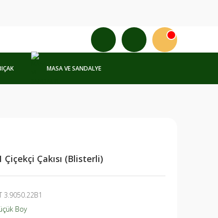
BIÇAK
MASA VE SANDALYE
Çiçekçi Çakısı (Blisterli)
T 3.9050.22B1
üçük Boy