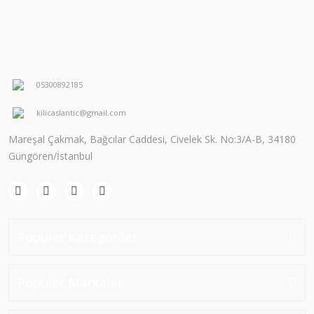
05300892185
kilicaslantic@gmail.com
Mareşal Çakmak, Bağcılar Caddesi, Civelek Sk. No:3/A-B, 34180
Güngören/İstanbul
Popüler Kategoriler
Popüler Markalar