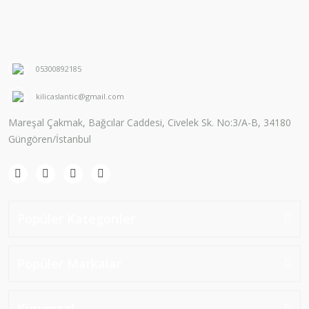
05300892185
kilicaslantic@gmail.com
Mareşal Çakmak, Bağcılar Caddesi, Civelek Sk. No:3/A-B, 34180
Güngören/İstanbul
Popüler Kategoriler
Popüler Markalar
Kurumsal