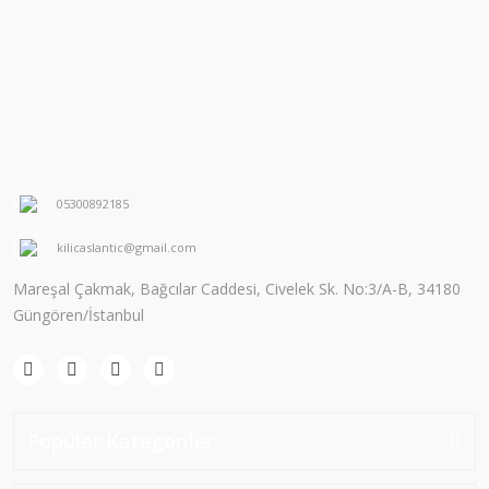
05300892185
kilicaslantic@gmail.com
Mareşal Çakmak, Bağcılar Caddesi, Civelek Sk. No:3/A-B, 34180
Güngören/İstanbul
Popüler Kategoriler