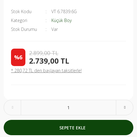
Stok Kodu
VT 6.7839.6G
Kategori
Küçük Boy
Stok Durumu
Var
2.899,00 TL
%6
2.739,00 TL
* 280,72 TL den başlayan taksitlerle!
SEPETE EKLE