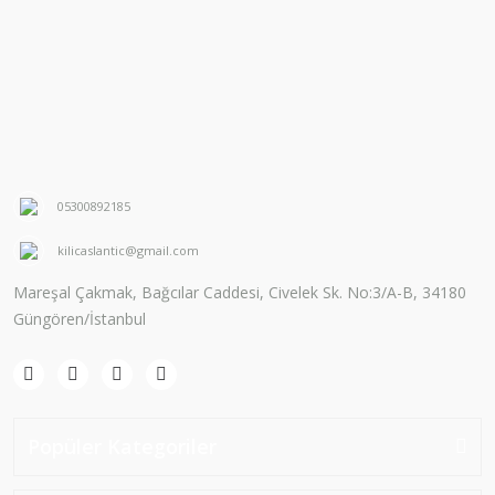
05300892185
kilicaslantic@gmail.com
Mareşal Çakmak, Bağcılar Caddesi, Civelek Sk. No:3/A-B, 34180
Güngören/İstanbul
Popüler Kategoriler